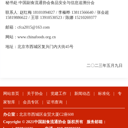
秘书处:中国副食流通协会食品安全与信息追溯分会
联系人: 赵红梅 18101094027 / 李榛晔 13811566640 / 张会超
15819886622 / 王菲 13910530523 / 陈娜 15210269377
邮箱：cfca2015@163.com
网站：www.chinafoods.org.cn
地址：北京市西城区复兴门内大街45号
二〇二三年五月九日
网站首页
|
关于协会
|
党建工作
|
新闻动态
|
标准化
|
专
家智库
|
会员专区
|
证书查询
|
办公室：
北京市西城区金贸大厦C2座608
Copyright © 2021中国副食流通协会 版权所有 服务邮箱：