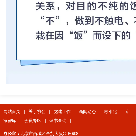
网站首页
|
关于协会
|
党建工作
|
新闻动态
|
标准化
|
专
家智库
|
会员专区
|
证书查询
|
办公室：
北京市西城区金贸大厦C2座608