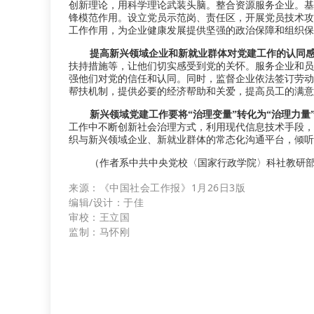
创新理论，用科学理论武装头脑。整合资源服务企业。基
锋模范作用。设立党员示范岗、责任区，开展党员技术攻
工作作用，为企业健康发展提供坚强的政治保障和组织保
提高新兴领域企业和新就业群体对党建工作的认同
扶持措施等，让他们切实感受到党的关怀。服务企业和员
强他们对党的信任和认同。同时，监督企业依法签订劳动
帮扶机制，提供必要的经济帮助和关爱，提高员工的满意
新兴领域党建工作要将“治理变量”转化为“治理力量
工作中不断创新社会治理方式，利用现代信息技术手段，
织与新兴领域企业、新就业群体的常态化沟通平台，倾听
（作者系中共中央党校〈国家行政学院〉科社教研
来源：
《中国社会工作报》1月26日3版
编辑/设计：
于佳
审校：
王立国
监制：
马怀刚