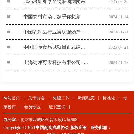
2025深圳春季全食展圆满闭幕
2025-02-26
中国饮料市场，超乎你想象
2024-11-14
中国乳制品行业展现强劲产业链韧性
2024-11-14
中国国际食品城项目正式建成运营
2025-07-24
上海纳净可零科技有限公司--会员企业2023
2024-11-15
网站首页
|
关于协会
|
党建工作
|
新闻动态
|
标准化
|
专
家智库
|
会员专区
|
证书查询
|
办公室：
北京市西城区金贸大厦C2座608
Copyright © 2021中国副食流通协会 版权所有 服务邮箱：