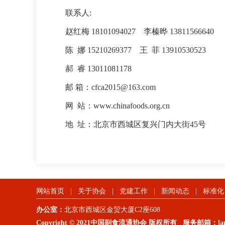
联系人
:
赵红梅
18101094027
李榛晔 13811566640
陈
娜 15210269377
王
菲 13910530523
郝
睿 13011081178
邮
箱：cfca2015@163.com
网
站：www.chinafoods.org.cn
地
址：北京市西城区复兴门内大街45号
网站首页
|
关于协会
|
党建工作
|
新闻动态
|
标准化
办公室：
北京市西城区金贸大厦C2座608
Copyright © 2021中国副食流通协会 版权所有 服务邮箱：lanm