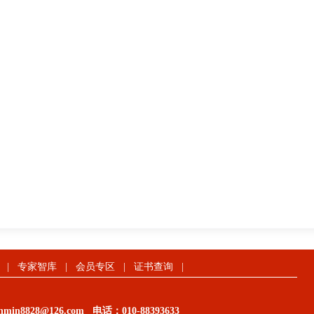
|
专家智库
|
会员专区
|
证书查询
|
in8828@126.com
电话：
010-88393633