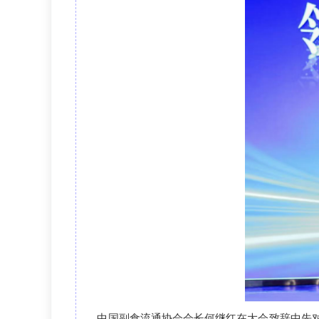
中国
副食流通协会会长
何继红在
大会致辞中
先