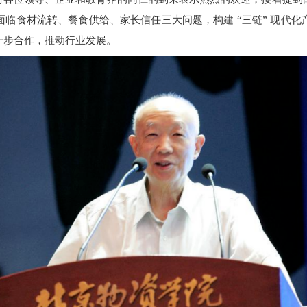
面临食材流转、餐食供给、家长信任三大问题
，
构建 “三链” 现代
一步
合作，推动行业发展。