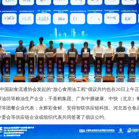
中国
副食流通协会
发起
的“
放心
食用油工程”
倡议
共约也在
20日
上午
醇油坊
等
粮油生产企业；
千喜鹤集团、广东中膳健康、中快（北京）
理等
团餐
企业
代表
；永辉彩食鲜、安得智联供应链科技、河北首仓食
专委会
等
供应链企业或组织代表
共同
签署了倡议
公约
。