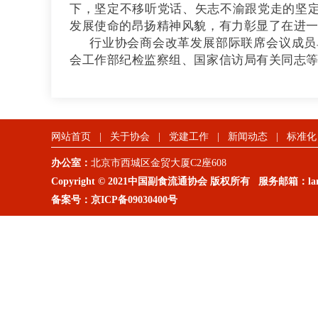
下，坚定不移听党话、矢志不渝跟党走的坚
发展使命的昂扬精神风貌，有力彰显了在进
行业协会商会改革发展部际联席会议成员
会工作部纪检监察组、国家信访局有关同志
网站首页
|
关于协会
|
党建工作
|
新闻动态
|
标准化
办公室：
北京市西城区金贸大厦C2座608
Copyright © 2021中国副食流通协会 版权所有 服务邮箱：lanm
备案号：
京ICP备09030400号