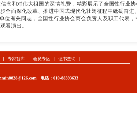
定信念和对伟大祖国的深情礼赞，精彩展示了全国性行业协
一步全面深化改革、推进中国式现代化壮阔征程中砥砺奋进
单位有关同志，全国性行业协会商会负责人及职工代表，
等观看演出。
|
专家智库
|
会员专区
|
证书查询
|
in8828@126.com
电话：
010-88393633