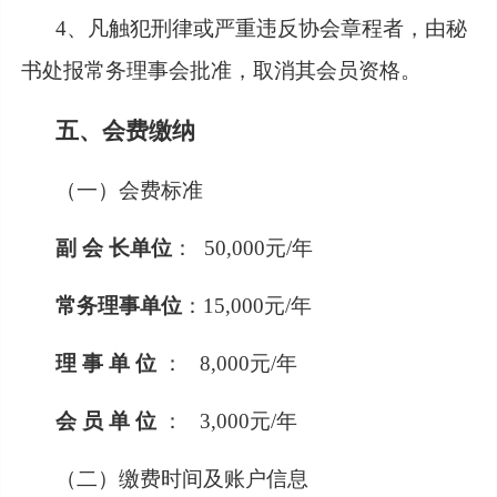
4、凡触犯刑律或严重违反协会章程者，由秘
书处报常务理事会批准，取消其会员资格。
五、会费缴纳
（一）会费标准
副
会
长单位
：
50
,
000元/年
常务理事单位
：
15
,
000元/年
理
事
单
位
：
8
,
000元/年
会
员
单
位
：
3
,
000元/年
（二）缴费时间及账户信息