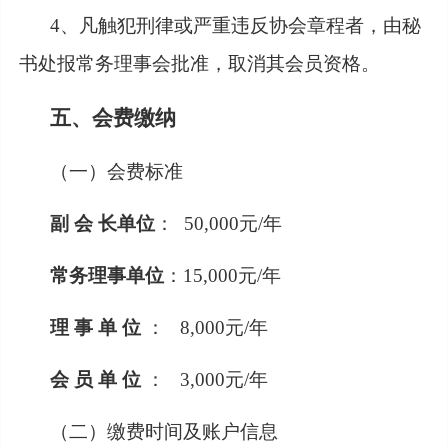
4、凡触犯刑律或严重违反协会章程者，由秘
书处报常务理事会批准，取消其会员资格。
五、会费缴纳
（一）会费标准
副
会
长单位
：
50
,
000元/年
常务理事单位
：
15
,
000元/年
理
事
单
位
：
8
,
000元/年
会
员
单
位
：
3
,
000元/年
（二）缴费时间及账户信息