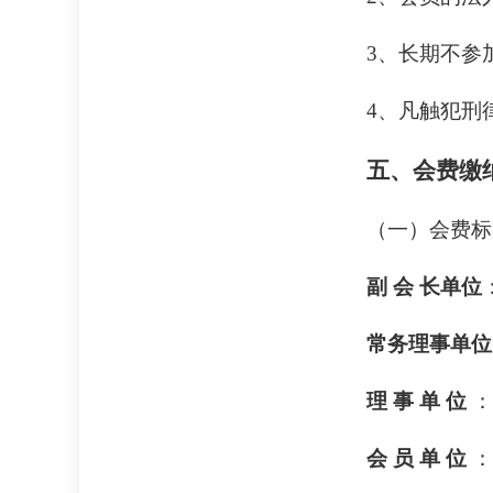
3、长期不参
4、凡触犯刑
五、会费缴
（一）会费标
副
会
长单位
常务理事单位
理
事
单
位
会
员
单
位