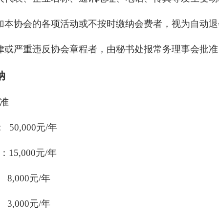
加本协会的各项活动或不按时缴纳会费者，视为自动
律或严重违反协会章程者，由秘书处报常务理事会批
纳
准
：
50
,
000元/年
：
15
,
000元/年
：
8
,
000元/年
：
3
,
000元/年