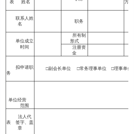
表 姓名
方式
联系人姓
职务
名
方
所有制
单位成立
形式
传
时间
注册资
金
邮
拟申请职
□副会长单位 □常务理事单位 □理事单
务
单位经营
范围
法人代
表 签字、盖
章