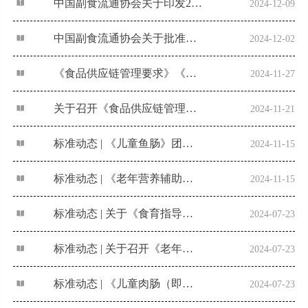
中国副食流通协会关于印发2024年第六批团体标准项目计划的通知
2024-12-09
中国副食流通协会关于批准发布《儿童果糕》《儿童意面》团体标准的公告
2024-12-02
《食品供应链管理要求》《食品供应链评价方法》《零嘌呤低醇配制酒》三项团体标准通过审查
2024-11-27
关于召开《食品供应链管理要求》《食品供应链评价方法》《零嘌呤低醇配制酒》团体标准审查会的通知
2024-11-21
标准动态 | 《儿童鱼肠》团体标准通过审查
2024-11-15
标准动态 | 《老年营养辅助食品通则》团体标准召开线上讨论会
2024-11-15
标准动态 | 关于《食育指导员管理规范》团体标准公开征求意见的通知
2024-07-23
标准动态 | 关于召开《老年营养辅助食品通则》团体标准讨论会的通知
2024-07-23
标准动态 | 《儿童肉肠（即食）》和《儿童肉肠（非即食）》两项团体标准召开线上讨论会
2024-07-23