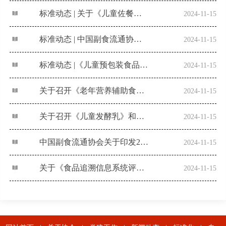
标准动态 | 关于《儿童佐餐料（海苔碎）》和《儿童营养奶贝》团体标准公开征求意见的通知
2024-11-15
标准动态 | 中国副食流通协会关于印发2023年第五批团体标准项目计划的通知
2024-11-15
标准动态 |《儿童预包装食品通用要求》和《儿童食品良好生产规范》团体标准专家研讨会暨工作组第一次会议在京召开
2024-11-15
关于召开《老年营养辅助食品通则》团体标准专家研讨会暨工作组第一次会议的通知
2024-11-15
关于召开《儿童发酵乳》和《儿童佐餐料》两项团体标准讨论会的通知
2024-11-15
中国副食流通协会关于印发2023年第二批团体标准项目计划的通知
2024-11-15
关于《食品追溯信息系统评价方法》团体标准公开征求意见的通知
2024-11-15