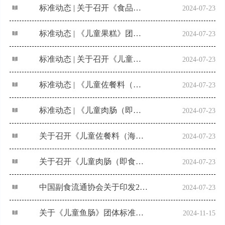
标准动态 | 关于召开《食品供应链管理要求》和《食品供应链评价方法》两项团体标准讨论会的通知
2024-07-23
标准动态 | 《儿童果糕》团体标准召开线上讨论会
2024-07-23
标准动态 | 关于召开《儿童果糕》团体标准讨论会的通知
2024-07-23
标准动态 | 《儿童佐餐料（海苔碎）》和《儿童营养奶贝》两项团体标准通过审查
2024-07-23
标准动态 | 《儿童肉肠（即食）》和《儿童肉肠（非即食）》两项团体标准召开线上讨论会
2024-07-23
关于召开《儿童佐餐料（海苔碎）》、《儿童营养奶贝》两项团体标准审查会的通知
2024-07-23
关于召开《儿童肉肠（即食）》和《儿童肉肠（非即食）》两项团体标准讨论会的通知
2024-07-23
中国副食流通协会关于印发2024年第一批团体标准项目计划的通知
2024-07-23
关于《儿童鱼肠》团体标准公开征求意见的通知
2024-11-15