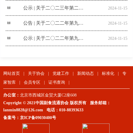
公示 | 关于二〇二三年第二批追溯餐厅的公示
2024-11-15
公告 | 关于二〇二二年第九批追溯餐厅的公告
2024-11-15
公示 | 关于二〇二二年第九批追溯餐厅的公示
2024-11-15
网站首页
|
关于协会
|
党建工作
|
新闻动态
|
标准化
|
专
家智库
|
会员专区
|
证书查询
|
办公室：
北京市西城区金贸大厦C2座608
Copyright © 2021中国副食流通协会 版权所有 服务邮箱：
lanmin8828@126.com
电话：
010-88393633
备案号：
京ICP备09030400号