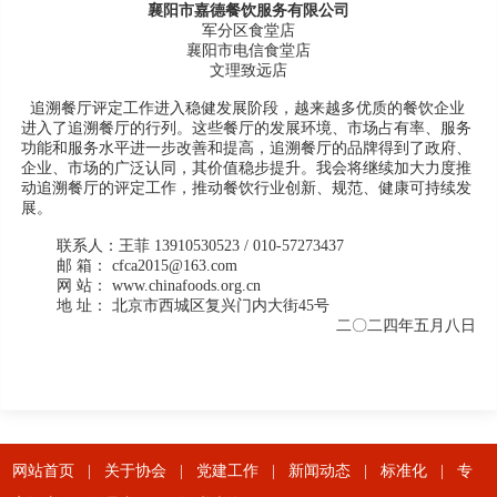
襄阳市嘉德餐饮服务有限公司
军分区食堂店
襄阳市电信食堂店
文理
致远店
追溯餐厅评定工作进入稳健发展阶段，越来越多优质的餐饮企业
进入了追溯餐厅的行列。这些餐厅的发展环境、市场占有率、服务
功能和服务水平进一步改善和提高，追溯餐厅的品牌得到了政府、
企业、市场的广泛认同，其价值稳步提升。我会将继续加大力度推
动追溯餐厅的评定工作，推动餐饮行业创新、规范、健康可持续发
展。
联系人：王菲 13910530523 / 010-57273437
邮 箱： cfca2015@163.com
网 站： www.chinafoods.org.cn
地 址： 北京市西城区复兴门内大街45号
二〇二四年五月八
日
网站首页
|
关于协会
|
党建工作
|
新闻动态
|
标准化
|
专