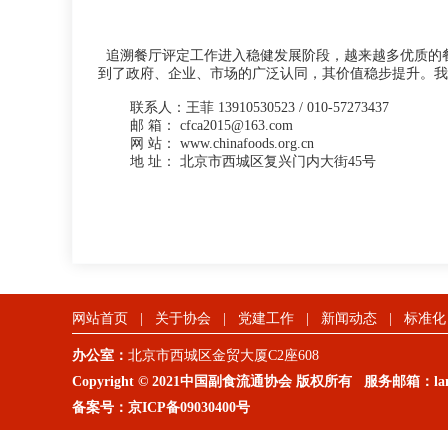
追溯餐厅评定工作进入稳健发展阶段，越来越多优质的
到了政府、企业、市场的广泛认同，其价值稳步提升。我
联系人：王菲 13910530523 / 010-57273437
邮 箱： cfca2015@163.com
网 站： www.chinafoods.org.cn
地 址： 北京市西城区复兴门内大街45号
网站首页
|
关于协会
|
党建工作
|
新闻动态
|
标准化
办公室：
北京市西城区金贸大厦C2座608
Copyright © 2021中国副食流通协会 版权所有 服务邮箱：lanm
备案号：
京ICP备09030400号