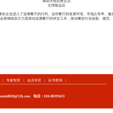
襄阳市电信食堂店
文理
致远店
餐饮企业进入了追溯餐厅的行列。这些餐厅的发展环境、市场占有率、服
会将继续加大力度推动追溯餐厅的评定工作，推动餐饮行业创新、规范、
|
专家智库
|
会员专区
|
证书查询
|
in8828@126.com
电话：
010-88393633