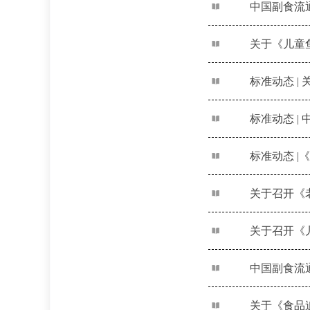
中国副食流
关于《儿童
标准动态 
标准动态 |
关于召开《
关于召开《
中国副食流
关于《食品