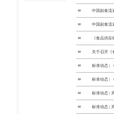
中国副食流
中国副食流
《食品供应
标准动态 |
标准动态 
标准动态 
标准动态 