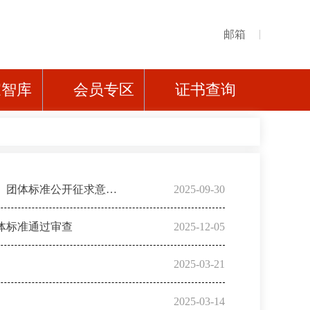
邮箱
家智库
会员专区
证书查询
关于《食品企业数字化系统成熟度评价规范》《食品企业数据要素管理规范》团体标准公开征求意见的通知
2025-09-30
体标准通过审查
2025-12-05
2025-03-21
2025-03-14