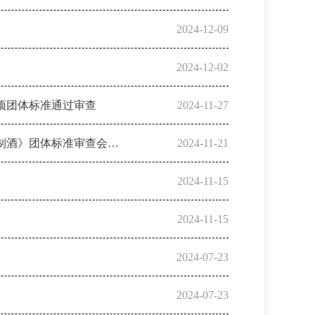
2024-12-09
2024-12-02
项团体标准通过审查
2024-11-27
关于召开《食品供应链管理要求》《食品供应链评价方法》《零嘌呤低醇配制酒》团体标准审查会的通知
2024-11-21
2024-11-15
2024-11-15
2024-07-23
2024-07-23