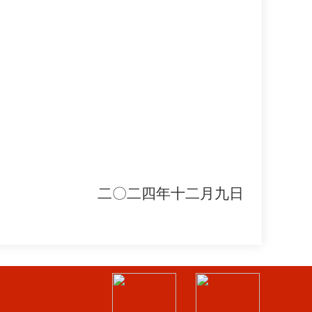
二〇二
四
年
十二
月
九
日