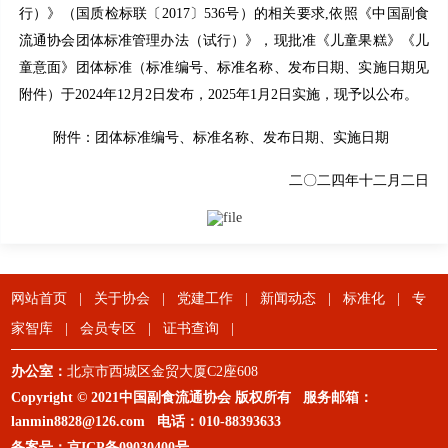
行）》（国质检标联〔2017〕536号）的相关要求,依照《中国副食
流通协会团体标准管理办法（试行）》，现批准《儿童果糕》《儿
童意面》团体标准（标准编号、标准名称、发布日期、实施日期见
附件）于2024年12月2日发布，2025年1月2日实施，现予以公布。
附件：团体标准编号、标准名称、发布日期、实施日期
二〇二四年十二月二日
网站首页
|
关于协会
|
党建工作
|
新闻动态
|
标准化
|
专
家智库
|
会员专区
|
证书查询
|
办公室：
北京市西城区金贸大厦C2座608
Copyright © 2021中国副食流通协会 版权所有 服务邮箱：
lanmin8828@126.com
电话：
010-88393633
备案号：
京ICP备09030400号